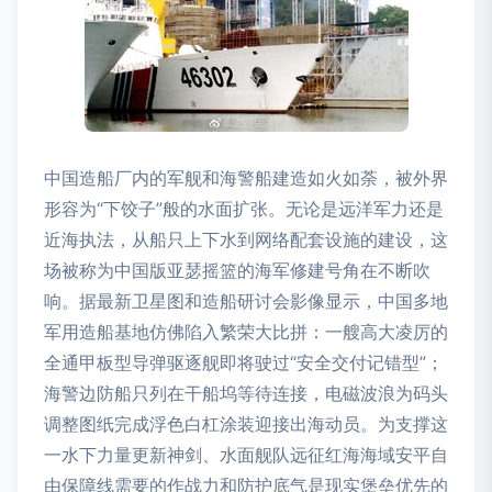
中国造船厂内的军舰和海警船建造如火如荼，被外界
形容为“下饺子”般的水面扩张。无论是远洋军力还是
近海执法，从船只上下水到网络配套设施的建设，这
场被称为中国版亚瑟摇篮的海军修建号角在不断吹
响。据最新卫星图和造船研讨会影像显示，中国多地
军用造船基地仿佛陷入繁荣大比拼：一艘高大凌厉的
全通甲板型导弹驱逐舰即将驶过“安全交付记错型”；
海警边防船只列在干船坞等待连接，电磁波浪为码头
调整图纸完成浮色白杠涂装迎接出海动员。为支撑这
一水下力量更新神剑、水面舰队远征红海海域安平自
由保障线需要的作战力和防护底气是现实堡垒优先的